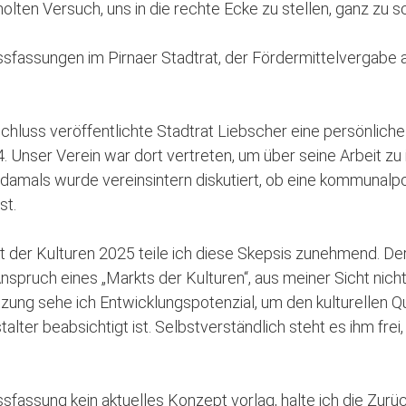
lten Versuch, uns in die rechte Ecke zu stellen, ganz zu 
ussfassungen im Pirnaer Stadtrat, der Fördermittelvergabe 
uss veröffentlichte Stadtrat Liebscher eine persönliche 
 Unser Verein war dort vertreten, um über seine Arbeit z
amals wurde vereinsintern diskutiert, ob eine kommunalp
st.
er Kulturen 2025 teile ich diese Skepsis zunehmend. Der 
Anspruch eines „Markts der Kulturen“, aus meiner Sicht nicht
tzung sehe ich Entwicklungspotenzial, um den kulturellen
alter beabsichtigt ist. Selbstverständlich steht es ihm frei
fassung kein aktuelles Konzept vorlag, halte ich die Zurück