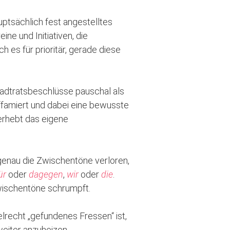
auptsächlich fest angestelltes
ine und Initiativen, die
h es für prioritär, gerade diese
Stadtratsbeschlüsse pauschal als
iffamiert und dabei eine bewusste
 erhebt das eigene
enau die Zwischentöne verloren,
ür
oder
dagegen
,
wir
oder
die
.
Zwischentöne schrumpft.
elrecht „gefundenes Fressen“ ist,
eiter anzuheizen.