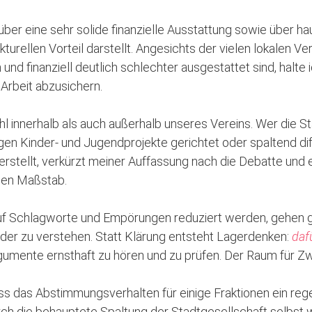
t über eine sehr solide finanzielle Ausstattung sowie über h
urellen Vorteil darstellt. Angesichts der vielen lokalen Vere
d finanziell deutlich schlechter ausgestattet sind, halte ic
 Arbeit abzusichern.
ohl innerhalb als auch außerhalb unseres Vereins. Wer die 
egen Kinder- und Jugendprojekte gerichtet oder spaltend d
erstellt, verkürzt meiner Auffassung nach die Debatte und
gen Maßstab.
 Schlagworte und Empörungen reduziert werden, gehen g
ander zu verstehen. Statt Klärung entsteht Lagerdenken:
daf
rgumente ernsthaft zu hören und zu prüfen. Der Raum für 
ass das Abstimmungsverhalten für einige Fraktionen ein reg
ch die behauptete Spaltung der Stadtgesellschaft selbst w