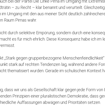
uch bei der Partei Die Linke Pirna im Umgang mit Extrem
tin – zu Recht – klar benannt und verurteilt. Gleichzeitig n
on im Umgang mit den aus meiner Sicht deutlich zahlreicher
en Raum Pirnas wahr.
 nicht durch selektive Empörung, sondern durch eine konse
s macht es für mich ehrlich. Diese Konsequenz habe ich im le
vermisst.
t „Stark gegen gruppenbezogene Menschenfeindlichkeit“ der 
punkt stark auf rechten Tendenzen lag, während andere 
cht thematisiert wurden. Gerade im schulischen Kontext hä
dig, dass wir uns als Gesellschaft klar gegen jede Form von
enden Prinzipien einer pluralistischen Demokratie, dass ge
chiedliche Auffassungen abwägen und Prioritäten setzen.