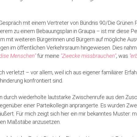
 Gespräch mit einem Vertreter von Bündnis 90/Die Grünen Pi
erem zu einem Bebauungsplan in Graupa – ist mir diese Pe
mit weiteren Bürgerinnen und Bürgern auf mögliche Aus
gen im öffentlichen Verkehrsraum hingewiesen. Dies nahm
"dise Menschen"
für meine
"Zwecke missbrauchen"
, was
"er
ch verletzt – vor allem, weil ich aus eigener familiärer Erf
nderung konfrontiert sind.
son durch wiederholte lautstarke Zwischenrufe aus den Zusc
genüber einer Parteikollegin anprangerte. Es wurden Zwei
ßert. Für mich zeigt sich hier ein mir bekanntes Muster: mi
lben Maßstäbe anzusetzen.